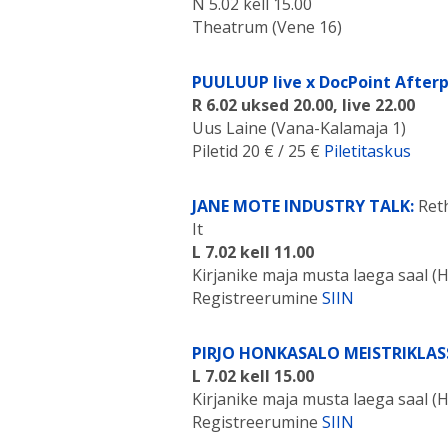
N 5.02 kell 15.00
Theatrum (Vene 16)
PUULUUP live x DocPoint After
R 6.02 uksed 20.00, live 22.00
Uus Laine (Vana-Kalamaja 1)
Piletid 20 € / 25 €
Piletitaskus
JANE MOTE INDUSTRY TALK:
Reth
It
L 7.02 kell 11.00
Kirjanike maja musta laega saal (H
Registreerumine
SIIN
PIRJO HONKASALO MEISTRIKLAS
L 7.02 kell 15.00
Kirjanike maja musta laega saal (H
Registreerumine
SIIN