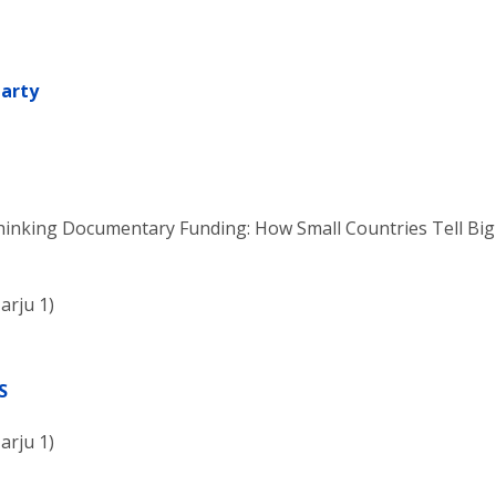
party
inking Documentary Funding: How Small Countries Tell Big
arju 1)
S
arju 1)