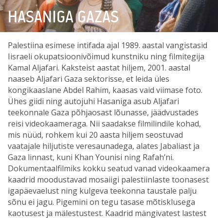
HASANIGA GAZAS
Palestiina esimese intifada ajal 1989. aastal vangistasid
Iisraeli okupatsioonivõimud kunstniku ning filmitegija
Kamal Aljafari. Kaksteist aastat hiljem, 2001. aastal
naaseb Aljafari Gaza sektorisse, et leida üles
kongikaaslane Abdel Rahim, kaasas vaid viimase foto.
Ühes giidi ning autojuhi Hasaniga asub Aljafari
teekonnale Gaza põhjaosast lõunasse, jäädvustades
reisi videokaameraga. Nii saadakse filmilindile kohad,
mis nüüd, rohkem kui 20 aasta hiljem seostuvad
vaatajale hiljutiste veresaunadega, alates Jabaliast ja
Gaza linnast, kuni Khan Younisi ning Rafah’ni.
Dokumentaalfilmiks kokku seatud vanad videokaamera
kaadrid moodustavad mosaiigi palestiinlaste toonasest
igapäevaelust ning kulgeva teekonna taustale palju
sõnu ei jagu. Pigemini on tegu tasase mõtisklusega
kaotusest ja mälestustest. Kaadrid mängivatest lastest