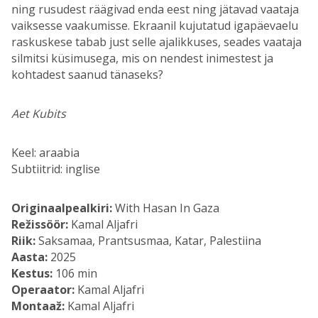
ning rusudest räägivad enda eest ning jätavad vaataja
vaiksesse vaakumisse. Ekraanil kujutatud igapäevaelu
raskuskese tabab just selle ajalikkuses, seades vaataja
silmitsi küsimusega, mis on nendest inimestest ja
kohtadest saanud tänaseks?
Aet Kubits
Keel: araabia
Subtiitrid: inglise
Originaalpealkiri:
With Hasan In Gaza
Režissöör:
Kamal Aljafri
Riik:
Saksamaa, Prantsusmaa, Katar, Palestiina
Aasta:
2025
Kestus:
106 min
Operaator:
Kamal Aljafri
Montaaž:
Kamal Aljafri